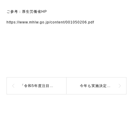
ご参考：厚生労働省HP
https://www.mhlw.go.jp/content/001050206.pdf
「令和5年度注目の助成金＆補助金セミナー」を開催しました
今年も実施決定！令和５年度 神奈川県ビジネスモデル転換補助金