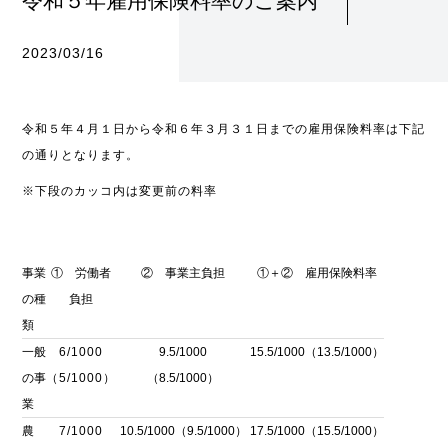
令和５年雇用保険料率のご案内
2023/03/16
令和５年４月１日から令和６年３月３１日までの雇用保険料率は下記
の通りとなります。
※下段のカッコ内は変更前の料率
事業
① 労働者
② 事業主負担
①＋② 雇用保険料率
の種
負担
類
一般
6/1000
9.5/1000
15.5/1000（13.5/1000）
の事
（5/1000）
（8.5/1000）
業
農
7/1000
10.5/1000（9.5/1000）
17.5/1000（15.5/1000）