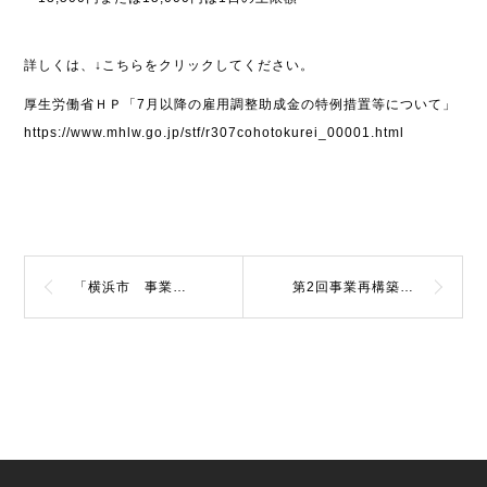
詳しくは、↓こちらをクリックしてください。
厚生労働省ＨＰ「7月以降の雇用調整助成金の特例措置等について」
https://www.mhlw.go.jp/stf/r307cohotokurei_00001.html
「横浜市 事業継続・展開支援補助金（販路開拓支援型）」情報
第2回事業再構築補助金の申請期限迫る！（7月2日まで）