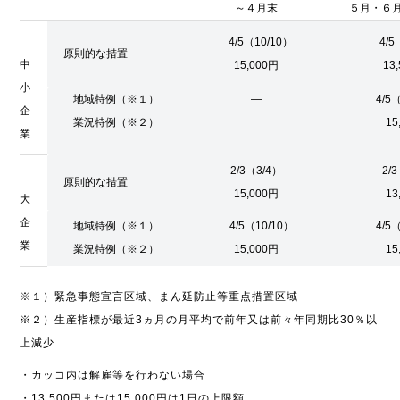
～４月末
５月・６
4/5（10/10）
4/5
原則的な措置
中
15,000円
13
小
地域特例（※１）
―
4/5
企
業況特例（※２）
15
業
2/3（3/4）
2/
原則的な措置
15,000円
13
大
企
地域特例（※１）
4/5（10/10）
4/5
業
業況特例（※２）
15,000円
15
※１）緊急事態宣言区域、まん延防止等重点措置区域
※２）生産指標が最近3ヵ月の月平均で前年又は前々年同期比30％以
上減少
・カッコ内は解雇等を行わない場合
・13,500円または15,000円は1日の上限額