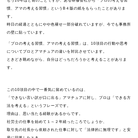
もう20年ほど前のことですが、ある研修会社から「プロの考える習
慣、アマの考える習慣」というB４版の紙をもらったことがありま
す。
時日の経過とともにやや色褪せ一部分破れていますが、今でも事務所
の壁に貼っています。
「プロの考える習慣、アマの考える習慣」は、10項目の行動や思考
についてプロとアマチュアの違いを対比させています。
ときどき眺めながら、自分はどっちだろうかと考えることがありま
す。
この10項目の中で一番気に留めているのは、
「できない言い訳が口に出る」アマチュアに対し、プロは「できる方
法を考える」というフレーズです。
理由は、思い当たる経験があるからです。
社労士の仕事を始めて１～２年経ったころでしょうか、
取引先の社長から依頼された仕事に対して「法律的に無理です」と安
易に回答したとき、