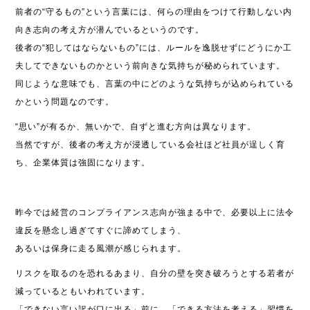
前者の“守るもの”という言葉には、何らの理由をつけて行動しない内
向き志向の考え方が潜んでいるというのです。
後者の“犯してはならないもの”には、ルールを逸脱せずにどうにか工
夫してできないものかという前向きな気持ちが秘められています。
同じような意味でも、言葉の中にどのような気持ちが込められている
かという問題なのです。
“思い”が有るか、無いかで、自ずと進む方向は異なります。
当然ですが、後者の考え方が浸透している会社ほど社員が逞しく育
ち、企業体質は強固になります。
昨今では経営のコンプライアンス志向が強まる中で、必要以上に法令
違反を懸念し過ぎてすぐに諦めてしまう、
あるいは保身に走る風潮が感じられます。
リスクを取るのを恐れるあまり、自分の壁を突き破ろうとする若者が
減っているともいわれています。
「できない言い訳が口に出る」前に、「できる方法を考える」習慣を