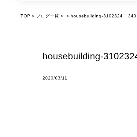
TOP
ブログ一覧
housebuilding-3102324__340
housebuilding-31023
2020/03/11