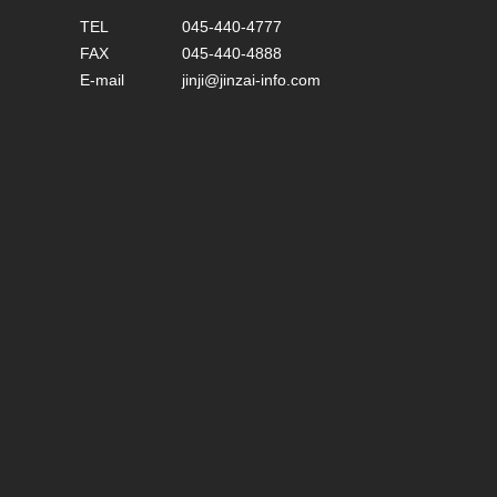
TEL
045-440-4777
FAX
045-440-4888
E-mail
jinji@jinzai-info.com