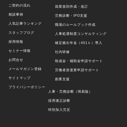
ご契約の流れ
就業規則作成・改訂
相談事例
労務診断・IPO支援
人気記事ランキング
職場のルールブック作成
スタッフブログ
人事処遇制度コンサルティング
採用情報
確定拠出年金（401ｋ）導入
セミナー情報
社内研修
お問合せ
助成金・補助金申請サポート
メールマガジン登録
労働者派遣業申請サポート
サイトマップ
創業支援
プライバシーポリシー
人事・労務診断（簡易版）
採用適正診断
特別加入労災